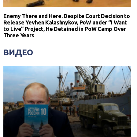
Enemy There and Here. Despite Court Decision to
Release Yevhen Kalashnykov, PoW under “I Want
to Live” Project, He Detained in PoW Camp Over
Three Years
ВИДЕО