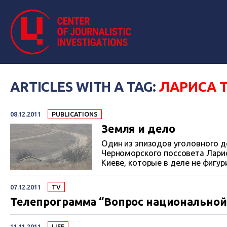
ARTICLES WITH A TAG:
ЛАРИСА 
08.12.2011
PUBLICATIONS
Земля и дело
Один из эпизодов уголовного д
Черноморского поссовета Ларис
Киеве, которые в деле не фигу
наделах земли у самого моря, 
«Информационный центр» при м
07.12.2011
TV
сыном, а также бывшим замом 
Телепрограмма “Вопрос национальной б
личного крестьянского хозяйст
строительства гостиниц
11.11.2011
LIFE