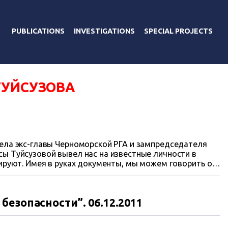
PUBLICATIONS
INVESTIGATIONS
SPECIAL PROJECTS
ТУЙСУЗОВА
ела экс-главы Черноморской РГА и зампредседателя
ы Туйсузовой вывел нас на известные личности в
рируют. Имея в руках документы, мы можем говорить о
полученных гендиректором госпредприятия
инистерстве юстиции Виталием Добжанским и его
Геннадием Рашковским в собственность для ведения…
езопасности”. 06.12.2011
ва, но затем переоформленных под рекреацию для