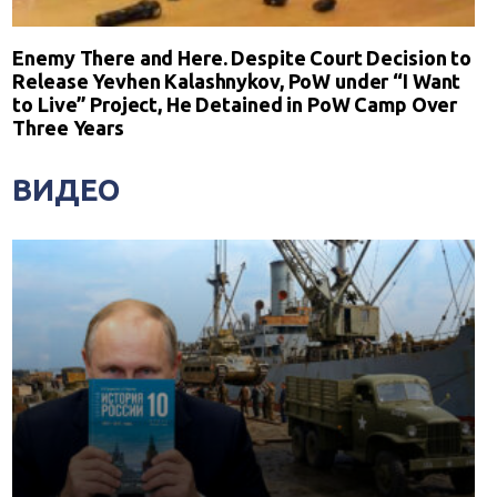
Enemy There and Here. Despite Court Decision to
Release Yevhen Kalashnykov, PoW under “I Want
to Live” Project, He Detained in PoW Camp Over
Three Years
ВИДЕО