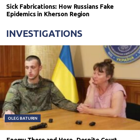
Sick Fabrications: How Russians Fake
Epidemics in Kherson Region
INVESTIGATIONS
OLEG BATURIN
Enemy There and Here. Despite Court