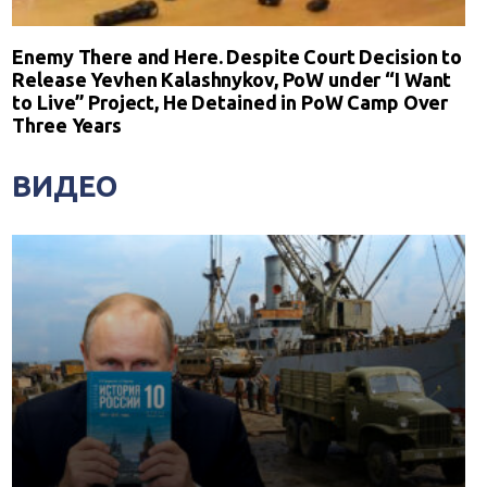
Enemy There and Here. Despite Court Decision to
Release Yevhen Kalashnykov, PoW under “I Want
to Live” Project, He Detained in PoW Camp Over
Three Years
ВИДЕО