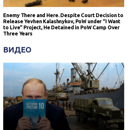
Enemy There and Here. Despite Court Decision to
Release Yevhen Kalashnykov, PoW under “I Want
to Live” Project, He Detained in PoW Camp Over
Three Years
ВИДЕО