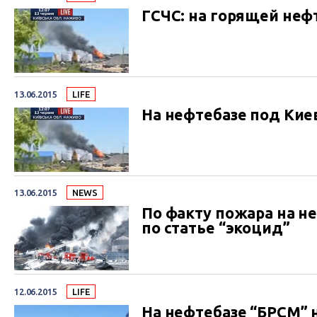
ГСЧС: на горящей неф
13.06.2015
LIFE
На нефтебазе под Кие
13.06.2015
NEWS
По факту пожара на н
по статье “экоцид”
12.06.2015
LIFE
На нефтебазе “БРСМ” н