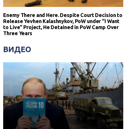
Enemy There and Here. Despite Court Decision to
Release Yevhen Kalashnykov, PoW under “I Want
to Live” Project, He Detained in PoW Camp Over
Three Years
ВИДЕО