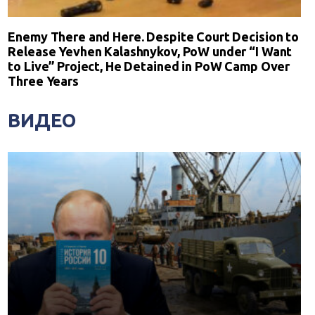
Enemy There and Here. Despite Court Decision to
Release Yevhen Kalashnykov, PoW under “I Want
to Live” Project, He Detained in PoW Camp Over
Three Years
ВИДЕО