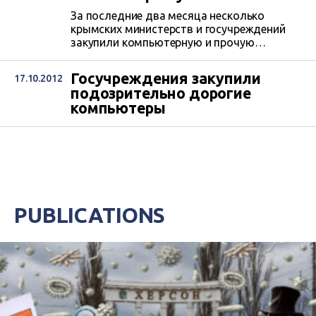
За последние два месяца несколько
крымских министерств и госучреждений
закупили компьютерную и прочую
оргтехнику более чем на миллион гривен.
Новое оборудование должно
Госучреждения закупили
17.10.2012
положительно сказаться на
подозрительно дорогие
эффективности работы чиновников и
компьютеры
качестве публичных услуг. Но некоторые
ведомства, которым, казалось бы, ПК
необходим лишь для набора текста,
приобрели довольно «крутую» технику,
причем по неоправданно высоким ценам.
PUBLICATIONS