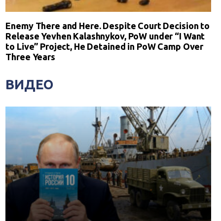
Enemy There and Here. Despite Court Decision to
Release Yevhen Kalashnykov, PoW under “I Want
to Live” Project, He Detained in PoW Camp Over
Three Years
ВИДЕО