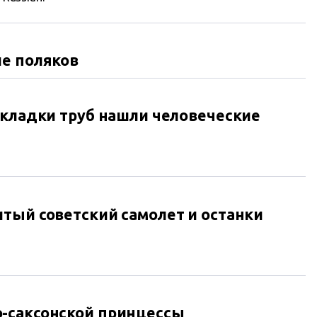
ие поляков
екладки труб нашли человеческие
тый советский самолет и останки
-саксонской принцессы