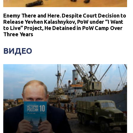
Enemy There and Here. Despite Court Decision to
Release Yevhen Kalashnykov, PoW under “I Want
to Live” Project, He Detained in PoW Camp Over
Three Years
ВИДЕО