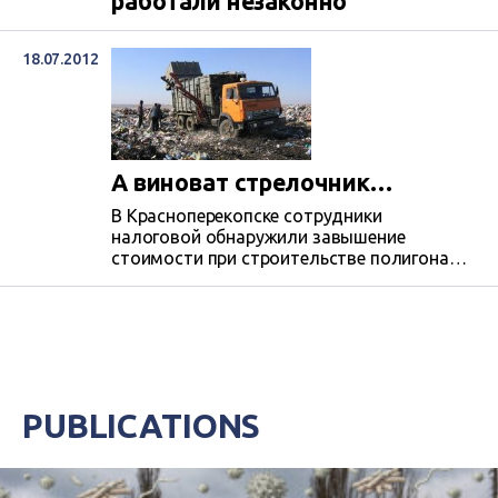
работали незаконно
18.07.2012
А виноват стрелочник…
В Красноперекопске сотрудники
налоговой обнаружили завышение
стоимости при строительстве полигона
ТБО. Исходя из логики и здравого смысла,
понести наказание должен был прямой
подрядчик – коллективное предприятие
«ПМК-39». Но уголовное дело завели на
местного предпринимателя,
занимающегося перевозками грузов. При
этом, одним из учредителей предприятия-
PUBLICATIONS
подрядчика является местная судья.
Совпадение или избирательность
следствия?