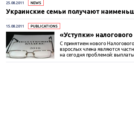
25.08.2011
NEWS
Украинские семьи получают наименьши
15.08.2011
PUBLICATIONS
«Уступки» налогового
С принятием нового Налогового
взрослых члена являются част
на сегодня проблемой: выплат
материальной поддержке и пом
предусмотренных законом, они 
минимальные суммы, на которы