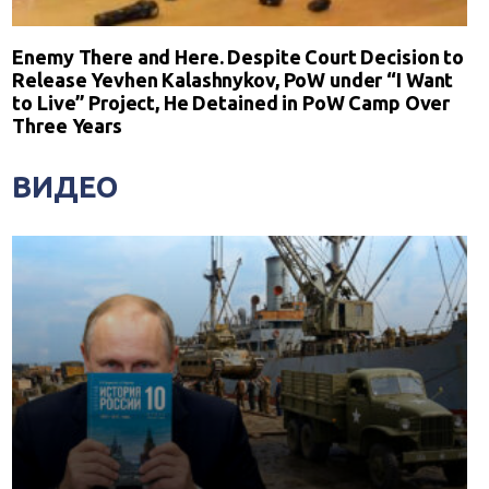
Enemy There and Here. Despite Court Decision to
Release Yevhen Kalashnykov, PoW under “I Want
to Live” Project, He Detained in PoW Camp Over
Three Years
ВИДЕО