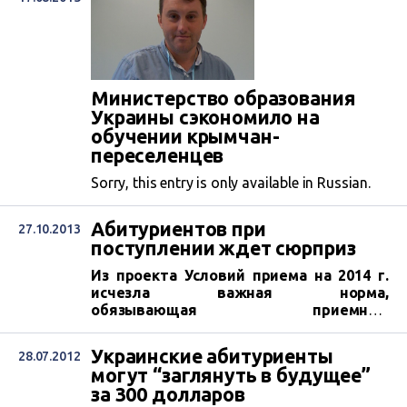
Министерство образования
Украины сэкономило на
обучении крымчан-
переселенцев
Sorry, this entry is only available in Russian.
Абитуриентов при
27.10.2013
поступлении ждет сюрприз
Из проекта Условий приема на 2014 г.
исчезла важная норма,
обязывающая приемные
комиссии обнародовать свои решения
на стендах и сайте учебного заведения
Украинские абитуриенты
28.07.2012
- источниках, из
могут “заглянуть в будущее”
которых абитуриенты получали
за 300 долларов
информацию о ходе вступительной