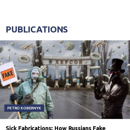
обязательный судебный сбор. Теперь
пошлину за подачу судебного иска
привязали к минимальной зарплате. А это
значит, что за поиск справедливости в
суде придется платить в разы больше.
PUBLICATIONS
PETRO KOBERNYK
Sick Fabrications: How Russians Fake