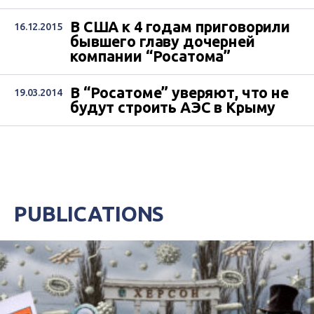
російським енергетичним,
металургійним, оборонним,
В США к 4 годам приговорили
16.12.2015
транспортним та фінансовим
бывшего главу дочерней
секторами.
компании “Росатома”
В “Росатоме” уверяют, что не
19.03.2014
будут строить АЭС в Крыму
PUBLICATIONS