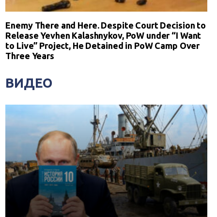
Enemy There and Here. Despite Court Decision to
Release Yevhen Kalashnykov, PoW under “I Want
to Live” Project, He Detained in PoW Camp Over
Three Years
ВИДЕО