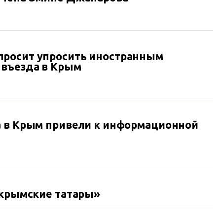
росит упросить иностранным
 въезда в Крым
а в Крым привели к информационной
 крымские татары»