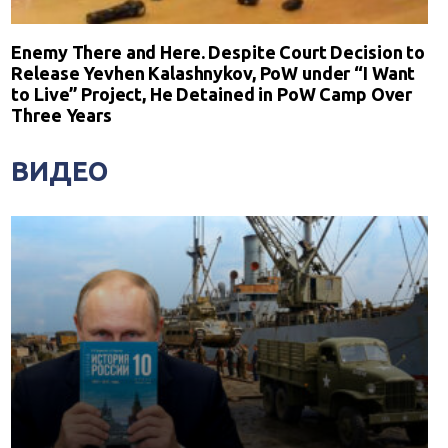
Enemy There and Here. Despite Court Decision to
Release Yevhen Kalashnykov, PoW under “I Want
to Live” Project, He Detained in PoW Camp Over
Three Years
ВИДЕО