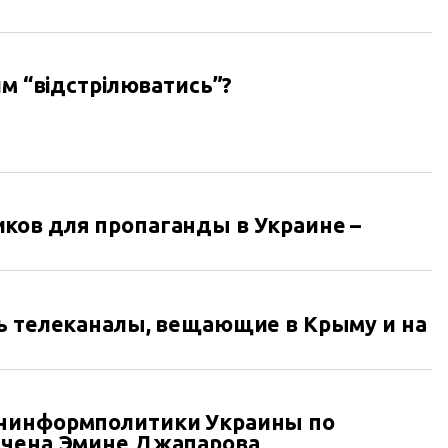
им “відстрілюватись”?
ков для пропаганды в Украине –
ь телеканалы, вещающие в Крыму и на
нинформполитики Украины по
ачена Эмине Джапарова