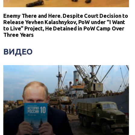
Enemy There and Here. Despite Court Decision to
Release Yevhen Kalashnykov, PoW under “I Want
to Live” Project, He Detained in PoW Camp Over
Three Years
ВИДЕО