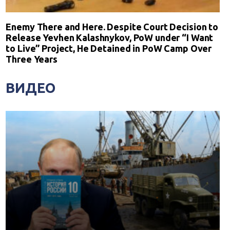
Enemy There and Here. Despite Court Decision to
Release Yevhen Kalashnykov, PoW under “I Want
to Live” Project, He Detained in PoW Camp Over
Three Years
ВИДЕО