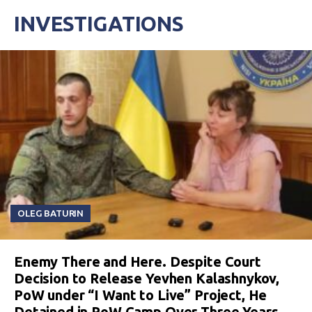
INVESTIGATIONS
OLEG BATURIN
Enemy There and Here. Despite Court
Decision to Release Yevhen Kalashnykov,
PoW under “I Want to Live” Project, He
Detained in PoW Camp Over Three Years