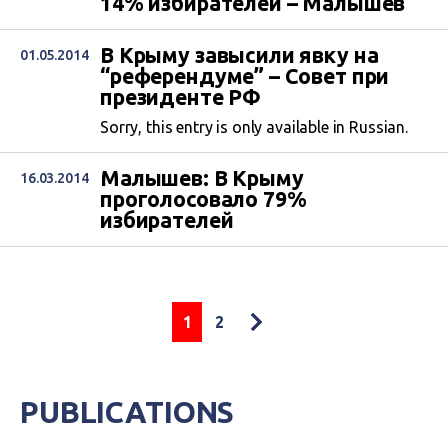
14% избирателей – Малышев
В Крыму завысили явку на
01.05.2014
“референдуме” – Совет при
президенте РФ
Sorry, this entry is only available in Russian.
Малышев: В Крыму
16.03.2014
проголосовало 79%
избирателей
1
2
PUBLICATIONS