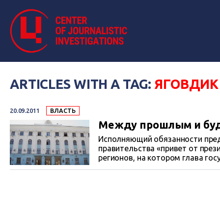
ARTICLES WITH A TAG:
ЯГОВДИК
20.09.2011
ВЛАСТЬ
Между прошлым и бу
Исполняющий обязанности пред
правительства «привет от президента»: в четверг в Киеве состоялось заседание Рады
регионов, на котором глава государства обратил внимание н
регионах и пообещал, что в ближайшее вр
коррупцией. «Строгую» ноту, вз
время: Павел Бурлаков не просто успокаивал недисц