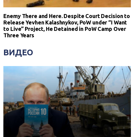
Enemy There and Here. Despite Court Decision to
Release Yevhen Kalashnykov, PoW under “I Want
to Live” Project, He Detained in PoW Camp Over
Three Years
ВИДЕО