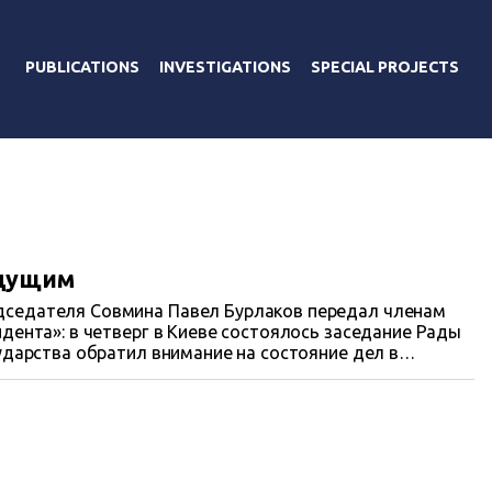
PUBLICATIONS
INVESTIGATIONS
SPECIAL PROJECTS
дущим
седателя Совмина Павел Бурлаков передал членам
а состояние дел в
емя на местах усилят контроль по борьбе с
ятую в начале заседания, и.о. премьера держал все
иплинированных членов
правительства, но некоторым чиновникам и вовсе пригрозил увольнением.