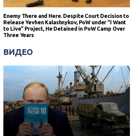
Enemy There and Here. Despite Court Decision to
Release Yevhen Kalashnykov, PoW under “I Want
to Live” Project, He Detained in PoW Camp Over
Three Years
ВИДЕО