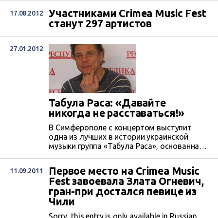
Участниками Crimea Music Fest
17.08.2012
станут 297 артистов
27.01.2012
Табула Раса: «Давайте
никогда не расставаться!»
В Симферополе с концертом выступит
одна из лучших в истории украинской
музыки группа «Табула Раса», основанная
в 1989 году. За это время музыканты
успели выпустить девять альбомов,
Первое место на Crimea Music
11.09.2011
сейчас готовятся к выходу десятого -
Fest завоевала Злата Огневич,
«Рисунки на этаже». Накануне концерта в
гран-при достался певице из
Симферополе солист группы Олег
Чили
Лапоногов пообщался с крымскими
журналистами.
Sorry, this entry is only available in Russian.