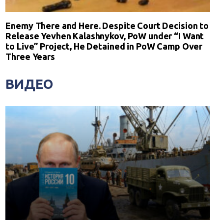
Enemy There and Here. Despite Court Decision to
Release Yevhen Kalashnykov, PoW under “I Want
to Live” Project, He Detained in PoW Camp Over
Three Years
ВИДЕО