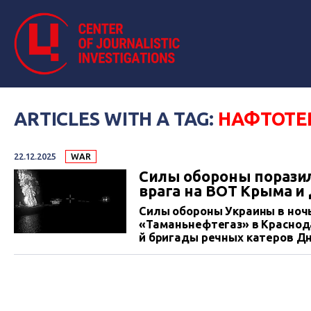
ARTICLES WITH A TAG:
НАФТОТЕ
22.12.2025
WAR
Силы обороны поразил
врага на ВОТ Крыма и
Силы обороны Украины в ноч
«Таманьнефтегаз» в Краснода
й бригады речных катеров Д
Крыму, а также военные объе