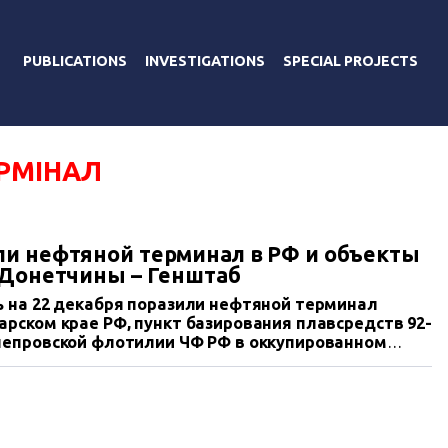
PUBLICATIONS
INVESTIGATIONS
SPECIAL PROJECTS
РМІНАЛ
и нефтяной терминал в РФ и объекты
 Донетчины – Генштаб
ь на 22 декабря поразили нефтяной терминал
рском крае РФ, пункт базирования плавсредств 92-
непровской флотилии ЧФ РФ в оккупированном
кты врага. На ВОТ Донетчины.