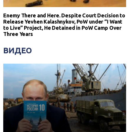
Enemy There and Here. Despite Court Decision to
Release Yevhen Kalashnykov, PoW under “I Want
to Live” Project, He Detained in PoW Camp Over
Three Years
ВИДЕО