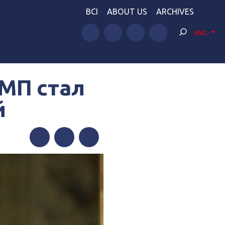
BCI
ABOUT US
ARCHIVES
ENG
МП стал
й
Facebook
Twitter
Telegram