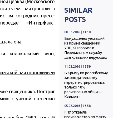
ной церкви (Московского
тоятелем митрополита
SIMILAR
стам сотрудник пресс-
POSTS
 передает «
Интерфакс-
08.03.2016 | 11:10
Вынужденно уехавший
азала она.
из Крыма священник
УПЦ КП провел в
Перевальном службу
ся колокольный звон,
для крымских верующих
11.02.2016 | 17:59
иевской митрополичьей
В Крыму по российскому
законодательству
перерегистрировались
только 10%
мье священника. Постриг
религиозных общин –
Климент
емию с ученой степенью
05.02.2016 | 13:58
ГПУ открыла
до ноября 1990 года. 9
производство по факту