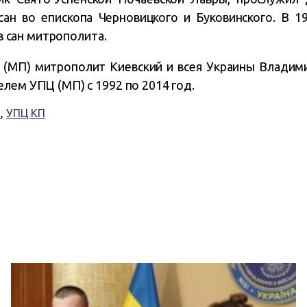
ан во епископа Черновицкого и Буковинского. В 1
 в сан митрополита.
(МП) митрополит Киевский и всея Украины Владимир
лем УПЦ (МП) с 1992 по 2014 год.
й
,
УПЦ КП