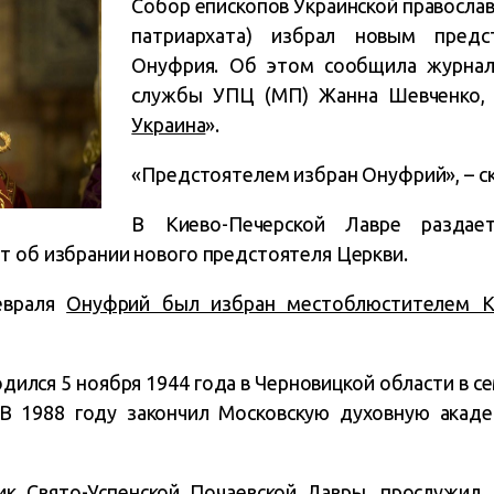
Собор епископов Украинской православ
патриархата) избрал новым предс
Онуфрия. Об этом сообщила журнали
службы УПЦ (МП) Жанна Шевченко,
Украина
».
«Предстоятелем избран Онуфрий», – ск
В Киево-Печерской Лавре раздает
т об избрании нового предстоятеля Церкви.
евраля
Онуфрий был избран местоблюстителем К
ился 5 ноября 1944 года в Черновицкой области в се
 В 1988 году закончил Московскую духовную акад
ик Свято-Успенской Почаевской Лавры, прослужил 