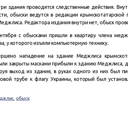
три здания проводятся следственные действия. Внутр
сти, обыски ведутся в редакции крымскотатарской 
Меджлиса. Редактора издания внутри нет, обыск прово
ентября с обысками пришли в квартиру члена медж
ва, у которого изъяли компьютерную технику.
ершено нападение на здание Меджлиса крымскота
были закрыты масками прибыли к зданию Меджлиса, д
руя выход из здания, в руках одного из них был п
овой трубе к флагу Украины, который был установ
джлис
,
обыск