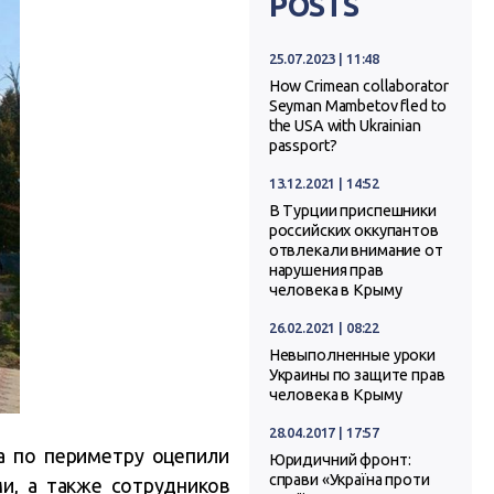
POSTS
25.07.2023 | 11:48
How Crimean collaborator
Seyman Mambetov fled to
the USA with Ukrainian
passport?
13.12.2021 | 14:52
В Турции приспешники
российских оккупантов
отвлекали внимание от
нарушения прав
человека в Крыму
26.02.2021 | 08:22
Невыполненные уроки
Украины по защите прав
человека в Крыму
28.04.2017 | 17:57
а по периметру оцепили
Юридичний фронт:
справи «Україна проти
и, а также сотрудников