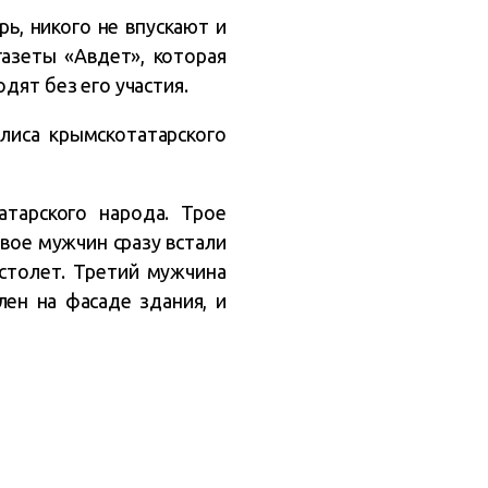
ь, никого не впускают и
газеты «Авдет», которая
дят без его участия.
лиса крымскотатарского
тарского народа. Трое
вое мужчин сразу встали
истолет. Третий мужчина
лен на фасаде здания, и