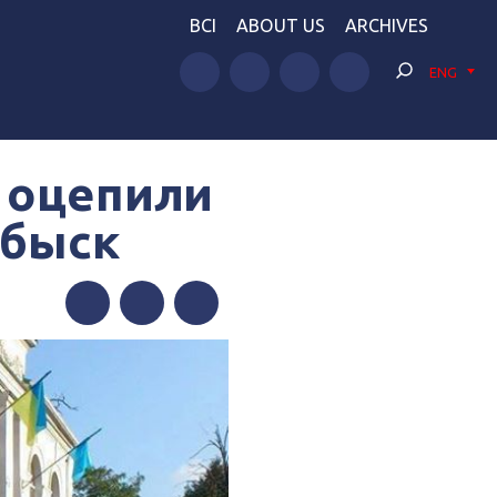
BCI
ABOUT US
ARCHIVES
ENG
 оцепили
обыск
Facebook
Twitter
Telegram