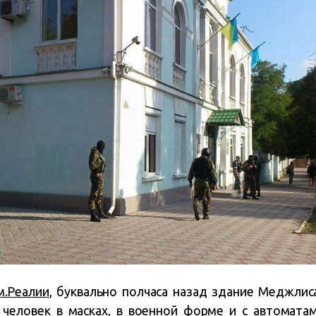
.Реалии
, буквально полчаса назад здание Меджлис
человек в масках, в военной форме и с автоматам