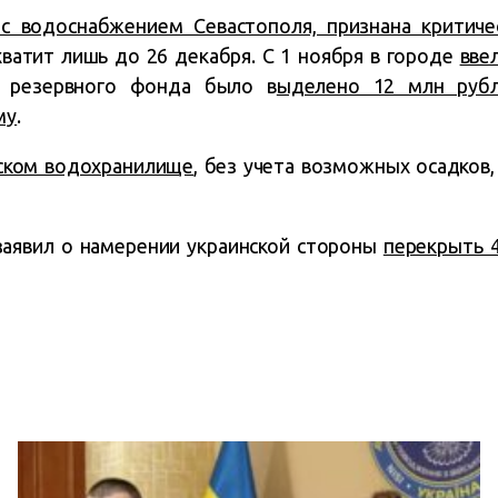
 с водоснабжением Севастополя, признана критиче
хватит лишь до 26 декабря. С 1 ноября в городе
вве
 резервного фонда было в
ыделено 12 млн рубл
му
.
ском водохранилище
, без учета возможных осадков,
аявил о намерении украин
с
кой стороны
перекрыть 