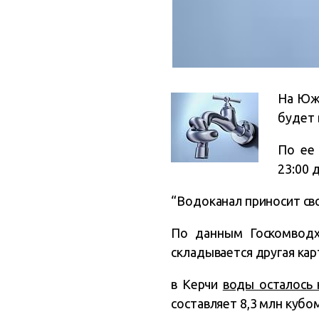
На Юж
будет 
По ее
23:00 
“Водоканал приносит сво
По данным Госкомводх
складывается другая кар
в Керчи
воды осталось 
составляет 8,3 млн куб