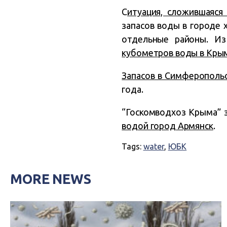
С
итуация, сложившаяся
запасов воды в городе 
отдельные районы. Из
кубометров воды в Кры
Запасов в Симферополь
года.
“Госкомводхоз Крыма” з
водой город Армянск
.
Tags:
water
,
ЮБК
MORE NEWS