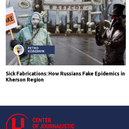
PETRO
KOBERNYK
Sick Fabrications: How Russians Fake Epidemics in
Kherson Region