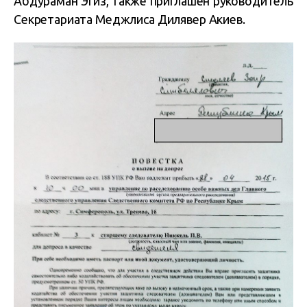
Абдураман Эгиз, также приглашен руководитель
Секретариата Меджлиса Дилявер Акиев.