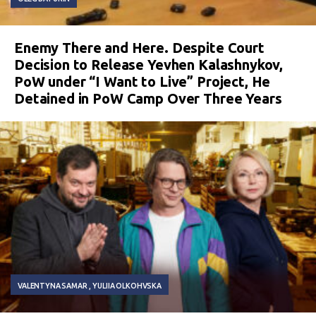
Enemy There and Here. Despite Court
Decision to Release Yevhen Kalashnykov,
PoW under “I Want to Live” Project, He
Detained in PoW Camp Over Three Years
VALENTYNA SAMAR
YULIIA OLKOHVSKA