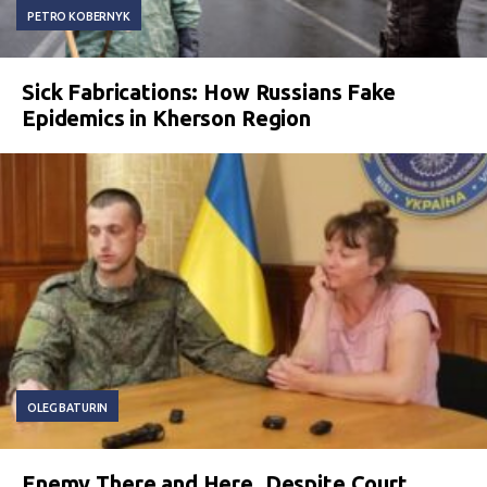
PETRO KOBERNYK
Sick Fabrications: How Russians Fake
Epidemics in Kherson Region
OLEG BATURIN
Enemy There and Here. Despite Court