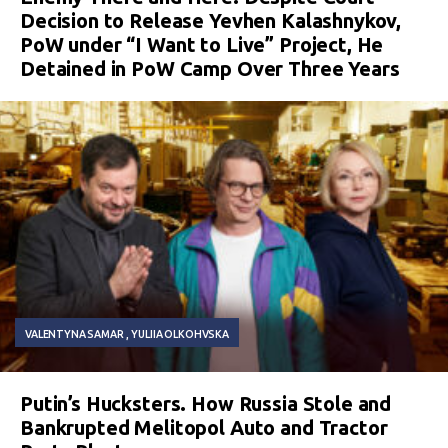
Decision to Release Yevhen Kalashnykov,
PoW under “I Want to Live” Project, He
Detained in PoW Camp Over Three Years
VALENTYNA SAMAR
YULIIA OLKOHVSKA
Putin’s Hucksters. How Russia Stole and
Bankrupted Melitopol Auto and Tractor