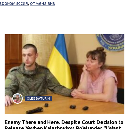
врокомиссия
,
отмена виз
OLEG BATURIN
Enemy There and Here. Despite Court Decision to
Release Yevhen Kalashnykov, PoW under “I Want