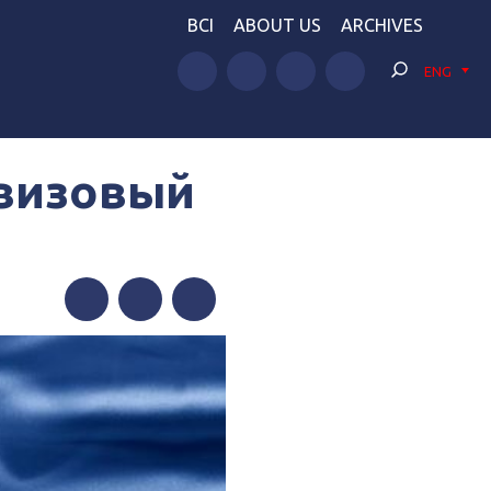
BCI
ABOUT US
ARCHIVES
ENG
звизовый
Facebook
Twitter
Telegram