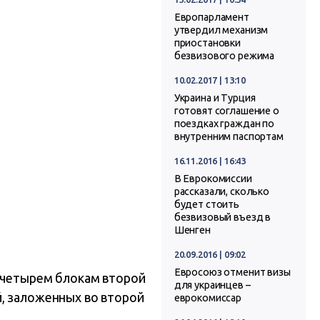
Европарламент
утвердил механизм
приостановки
безвизового режима
10.02.2017 | 13:10
Украина и Турция
готовят соглашение о
поездках граждан по
внутренним паспортам
16.11.2016 | 16:43
В Еврокомиссии
рассказали, сколько
будет стоить
безвизовый въезд в
Шенген
20.09.2016 | 09:02
Евросоюз отменит визы
о четырем блокам второй
для украинцев –
й, заложенных во второй
еврокомиссар