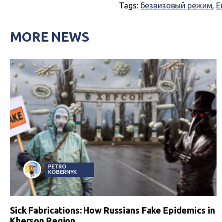
Tags:
безвизовый режим
,
Е
MORE NEWS
PETRO
KOBERNYK
Sick Fabrications: How Russians Fake Epidemics in
Kherson Region