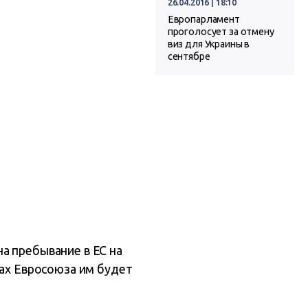
26.04.2016 | 18:10
Европарламент
проголосует за отмену
виз для Украины в
сентябре
а пребывание в ЕС на
нах Евросоюза им будет