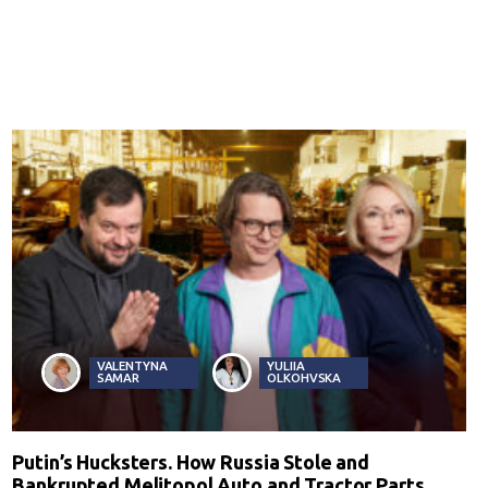
VALENTYNA
YULIIA
SAMAR
OLKOHVSKA
Putin’s Hucksters. How Russia Stole and
Bankrupted Melitopol Auto and Tractor Parts