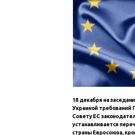
18 декабря на заседан
Украиной требований П
Совету ЕС законодате
устанавливается переч
страны Евросоюза, кр