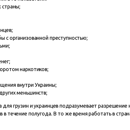
 страны;
нцев;
ы с организованной преступностью;
ьми;
нег;
оротом наркотиков;
щения внутри Украины;
других меньшинств;
 для грузин и украинцев подразумевает разрешение н
 в течение полугода. В то же время работать в стра