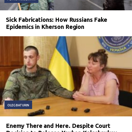
Sick Fabrications: How Russians Fake
Epidemics in Kherson Region
OLEG BATURIN
Enemy There and Here. Despite Court