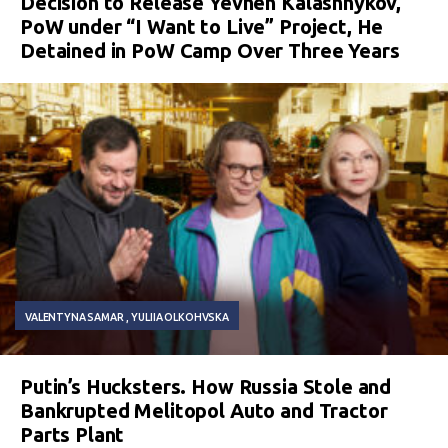
Decision to Release Yevhen Kalashnykov,
PoW under “I Want to Live” Project, He
Detained in PoW Camp Over Three Years
VALENTYNA SAMAR
YULIIA OLKOHVSKA
Putin’s Hucksters. How Russia Stole and
Bankrupted Melitopol Auto and Tractor
Parts Plant