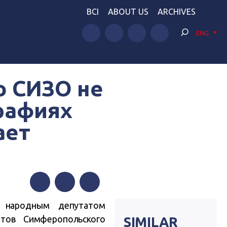
BCI
ABOUT US
ARCHIVES
ENG
о СИЗО не
рафиях
ает
Facebook
Twitter
Telegram
х народным депутатом
нтов Симферопольского
SIMILAR