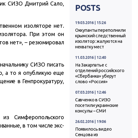
ик СИЗО Дмитрий Сало,
POSTS
19.03.2016 | 15:26
ственном изоляторе нет.
Оккупанты переполнили
изолятора. При этом он
крымский следственный
изолятор: жалуются на
тов нет», – резюмировал
нехватку мест
11.03.2016 | 12:40
начальнику СИЗО писать
На Закарпатье с
отделений российского
ю, а то я опубликую еще
«Сбербанка» уберут
щение в Генпрокуратуру,
слово «Россия»
07.03.2016 | 12:46
Савченко в СИЗО
посетили украинские
консулы – СМИ
из Симферопольского
26.02.2016 | 19:06
ванные, в том числе экс-
Появилось видео
Сенцова из