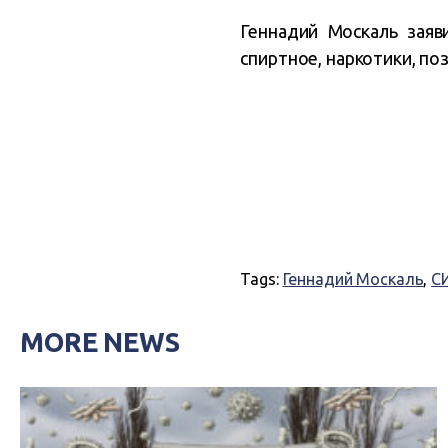
Геннадий Москаль заяв
спиртное, наркотики, п
Tags:
Геннадий Москаль
,
С
MORE NEWS