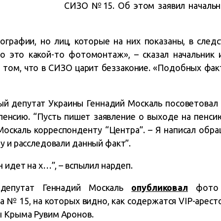
СИЗО №15. Об этом заявил начальн
графии, но лиц, которые на них показаны, в след
то это какой-то фотомонтаж», – сказал начальник 
том, что в СИЗО царит беззаконие. «Подобных фак
ый депутат Украины Геннадий Москаль посоветовал 
пенсию. “Пусть пишет заявление о выходе на пенси
Москаль корреспонденту “Центра”. – Я написал обра
у и расследовали данный факт”.
н идет на х…”, – вспылил нардеп.
 депутат Геннадий Москаль
опубликовал
фото 
 № 15, на которых видно, как содержатся VIP-аресто
ы Крыма Рувим Аронов.