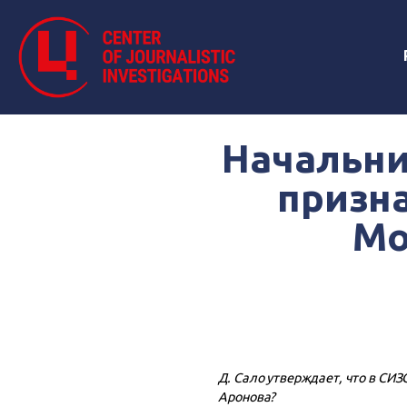
Начальни
призн
Мо
Д. Сало утверждает, что в СИ
Аронова?