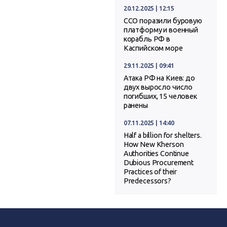
20.12.2025 | 12:15
ССО поразили буровую
платформу и военный
корабль РФ в
Каспийском море
29.11.2025 | 09:41
Атака РФ на Киев: до
двух выросло число
погибших, 15 человек
ранены
07.11.2025 | 14:40
Half a billion for shelters.
How New Kherson
Authorities Continue
Dubious Procurement
Practices of their
Predecessors?