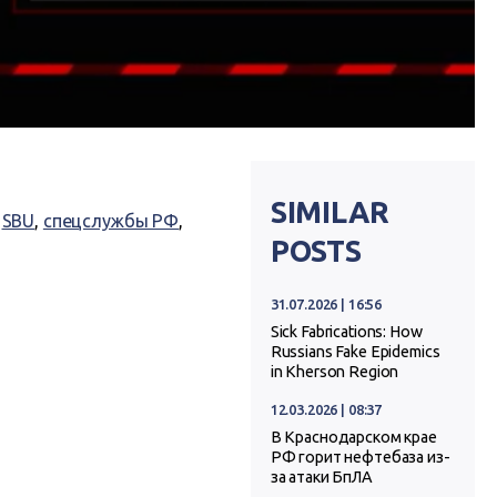
SIMILAR
,
SBU
,
спецслужбы РФ
,
POSTS
31.07.2026 | 16:56
Sick Fabrications: How
Russians Fake Epidemics
in Kherson Region
12.03.2026 | 08:37
В Краснодарском крае
РФ горит нефтебаза из-
за атаки БпЛА