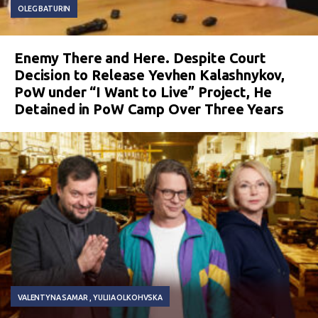
OLEG BATURIN
Enemy There and Here. Despite Court
Decision to Release Yevhen Kalashnykov,
PoW under “I Want to Live” Project, He
Detained in PoW Camp Over Three Years
VALENTYNA SAMAR
YULIIA OLKOHVSKA