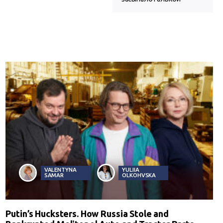
VALENTYNA
YULIIA
SAMAR
OLKOHVSKA
Putin’s Hucksters. How Russia Stole and