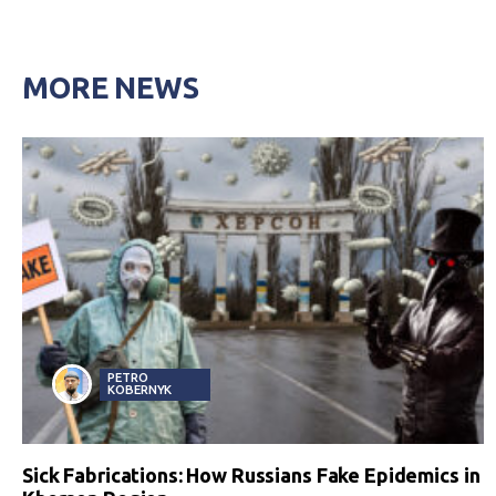
MORE NEWS
PETRO
KOBERNYK
Sick Fabrications: How Russians Fake Epidemics in