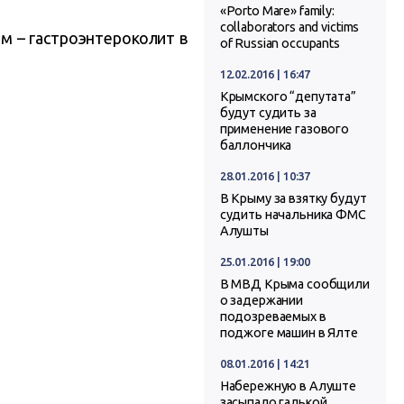
«Porto Mare» family:
collaborators and victims
м – гастроэнтероколит в
of Russian occupants
12.02.2016 | 16:47
Крымского “депутата”
будут судить за
применение газового
баллончика
28.01.2016 | 10:37
В Крыму за взятку будут
судить начальника ФМС
Алушты
25.01.2016 | 19:00
В МВД Крыма сообщили
о задержании
подозреваемых в
поджоге машин в Ялте
08.01.2016 | 14:21
Набережную в Алуште
засыпало галькой