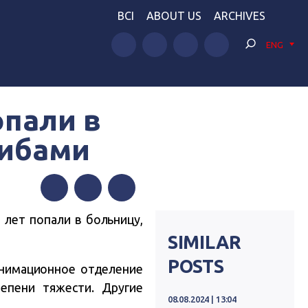
BCI
ABOUT US
ARCHIVES
ENG
опали в
рибами
Facebook
Twitter
Telegram
 лет попали в больницу,
SIMILAR
POSTS
анимационное отделение
епени тяжести. Другие
08.08.2024 | 13:04