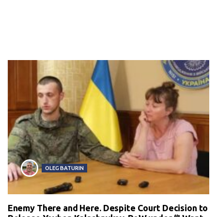
OLEG BATURIN
Enemy There and Here. Despite Court Decision to