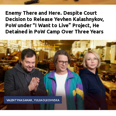
Enemy There and Here. Despite Court
Decision to Release Yevhen Kalashnykov,
PoW under “I Want to Live” Project, He
Detained in PoW Camp Over Three Years
VALENTYNA SAMAR
YULIIA OLKOHVSKA