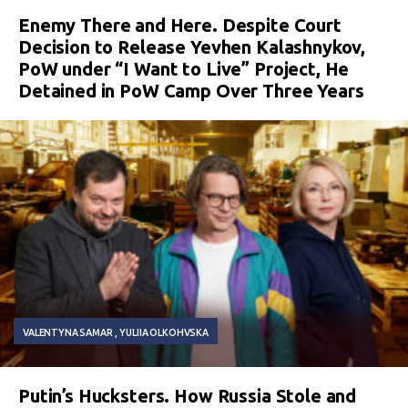
Enemy There and Here. Despite Court
Decision to Release Yevhen Kalashnykov,
PoW under “I Want to Live” Project, He
Detained in PoW Camp Over Three Years
VALENTYNA SAMAR
YULIIA OLKOHVSKA
Putin’s Hucksters. How Russia Stole and