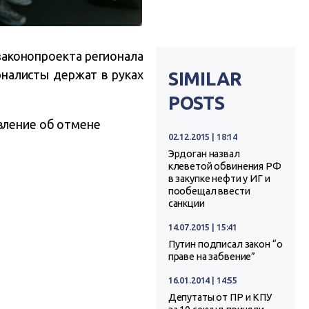
законопроекта регионала
рналисты держат в руках
SIMILAR
POSTS
вление об отмене
02.12.2015 | 18:14
Эрдоган назвал
клеветой обвинения РФ
в закупке нефти у ИГ и
пообещал ввести
санкции
14.07.2015 | 15:41
Путин подписал закон “о
праве на забвение”
16.01.2014 | 14:55
Депутаты от ПР и КПУ