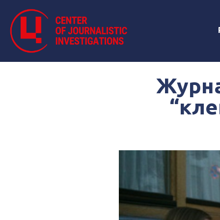
Журна
“кле