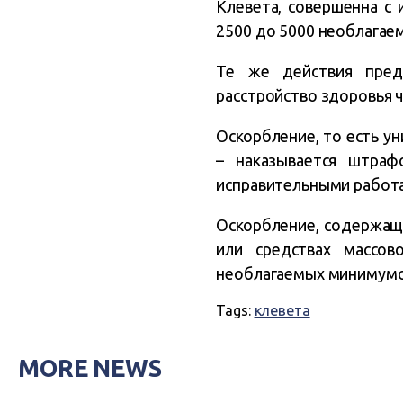
Клевета, совершенна с
2500 до 5000 необлагае
Те же действия преду
расстройство здоровья ч
Оскорбление, то есть у
– наказывается штра
исправительными работа
Оскорбление, содержащ
или средствах массо
необлагаемых минимумов
Tags:
клевета
MORE NEWS