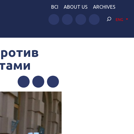
BCI
ABOUT US
ARCHIVES
ENG
против
стами
Facebook
Twitter
Telegram