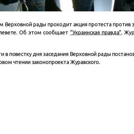
м Верховной рады проходит акция протеста против 
клевете. Об этом сообщает
“Украинская правда”
. Жу
ти в повестку дня заседания Верховной рады постано
ервом чтении законопроекта Журавского.