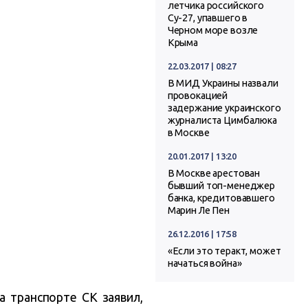
летчика российского
Су-27, упавшего в
Черном море возле
Крыма
22.03.2017 | 08:27
В МИД Украины назвали
провокацией
задержание украинского
журналиста Цимбалюка
в Москве
20.01.2017 | 13:20
В Москве арестован
бывший топ-менеджер
банка, кредитовавшего
Марин Ле Пен
26.12.2016 | 17:58
«Если это теракт, может
начаться война»
а транспорте СК заявил,