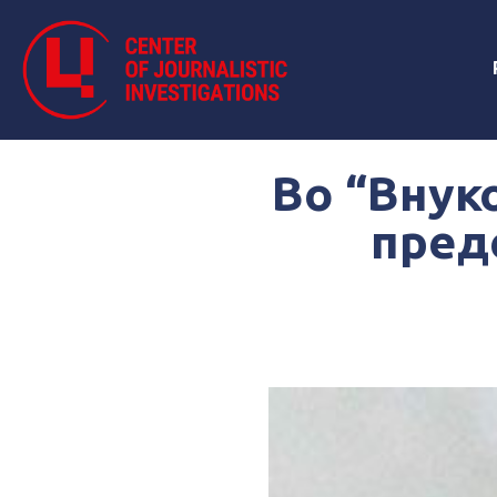
Во “Внук
пред