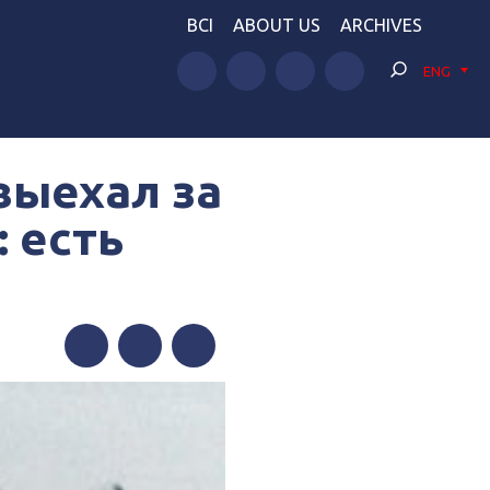
BCI
ABOUT US
ARCHIVES
ENG
выехал за
 есть
Facebook
Twitter
Telegram