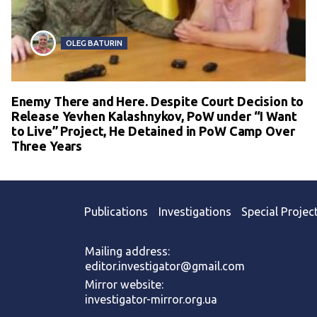
OLEG BATURIN
Enemy There and Here. Despite Court Decision to
Release Yevhen Kalashnykov, PoW under “I Want
to Live” Project, He Detained in PoW Camp Over
Three Years
Publications
Investigations
Special Projec
Mailing address:
editor.investigator@gmail.com
Mirror website:
investigator-mirror.org.ua