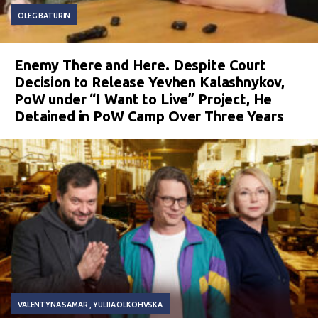
OLEG BATURIN
Enemy There and Here. Despite Court
Decision to Release Yevhen Kalashnykov,
PoW under “I Want to Live” Project, He
Detained in PoW Camp Over Three Years
VALENTYNA SAMAR
YULIIA OLKOHVSKA