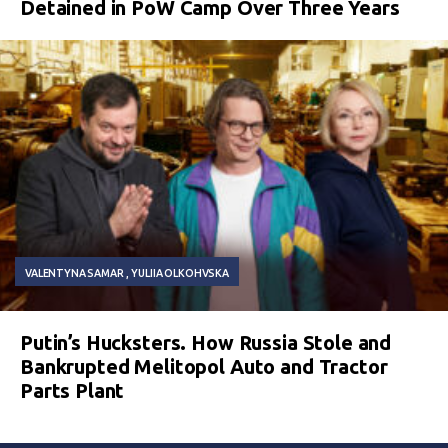
Detained in PoW Camp Over Three Years
VALENTYNA SAMAR
YULIIA OLKOHVSKA
Putin’s Hucksters. How Russia Stole and
Bankrupted Melitopol Auto and Tractor
Parts Plant