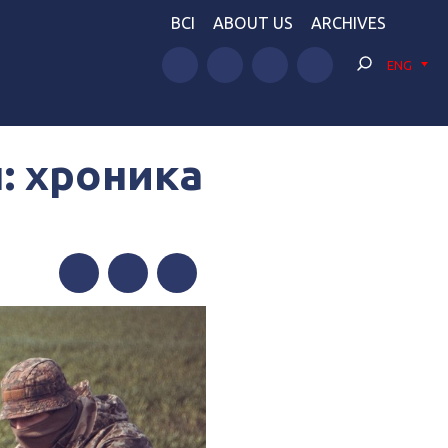
BCI
ABOUT US
ARCHIVES
ENG
: хроника
Facebook
Twitter
Telegram