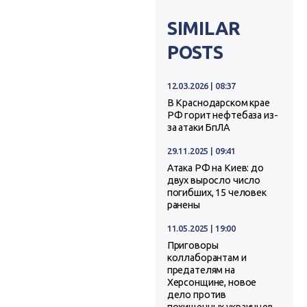
SIMILAR
POSTS
12.03.2026 | 08:37
В Краснодарском крае
РФ горит нефтебаза из-
за атаки БпЛА
29.11.2025 | 09:41
Атака РФ на Киев: до
двух выросло число
погибших, 15 человек
ранены
11.05.2025 | 19:00
Приговоры
коллаборантам и
предателям на
Херсонщине, новое
дело против
похищенных украинцев