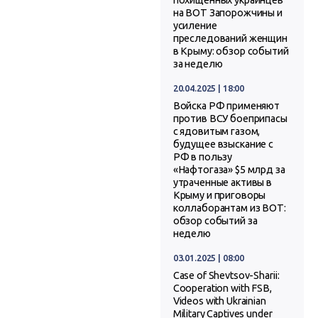
на ВОТ Запорожчины и
усиление
преследований женщин
в Крыму: обзор событий
за неделю
20.04.2025 | 18:00
Войска РФ применяют
против ВСУ боеприпасы
с ядовитым газом,
будущее взыскание с
РФ в пользу
«Нафтогаза» $5 млрд за
утраченные активы в
Крыму и приговоры
коллаборантам из ВОТ:
обзор событий за
неделю
03.01.2025 | 08:00
Case of Shevtsov-Sharii:
Cooperation with FSB,
Videos with Ukrainian
Military Captives under