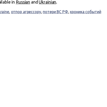
ailable in
Russian
and
Ukrainian
.
kraine
,
отпор агрессору
,
потери ВС РФ
,
хроника событий