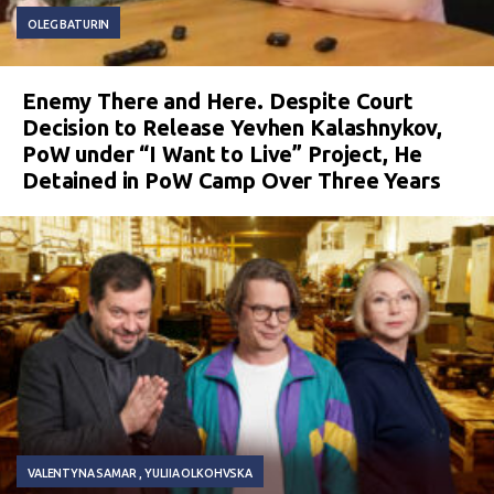
OLEG BATURIN
Enemy There and Here. Despite Court
Decision to Release Yevhen Kalashnykov,
PoW under “I Want to Live” Project, He
Detained in PoW Camp Over Three Years
VALENTYNA SAMAR
YULIIA OLKOHVSKA