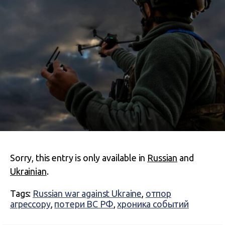
Sorry, this entry is only available in
Russian
and
Ukrainian
.
Tags:
Russian war against Ukraine
,
отпор
агрессору
,
потери ВС РФ
,
хроника событий