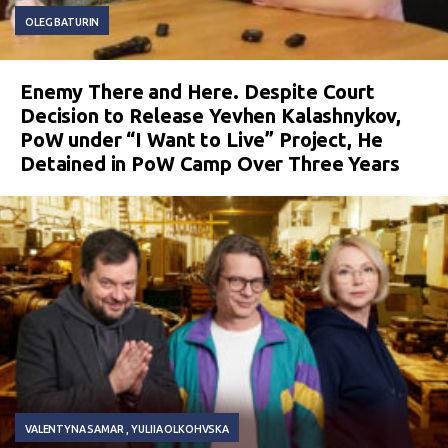
OLEG BATURIN
Enemy There and Here. Despite Court
Decision to Release Yevhen Kalashnykov,
PoW under “I Want to Live” Project, He
Detained in PoW Camp Over Three Years
VALENTYNA SAMAR
YULIIA OLKOHVSKA