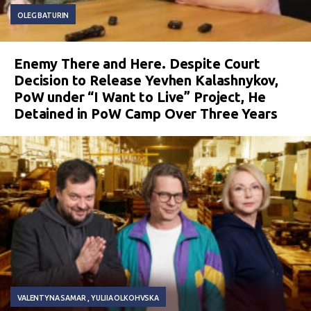
OLEG BATURIN
Enemy There and Here. Despite Court
Decision to Release Yevhen Kalashnykov,
PoW under “I Want to Live” Project, He
Detained in PoW Camp Over Three Years
VALENTYNA SAMAR
YULIIA OLKOHVSKA