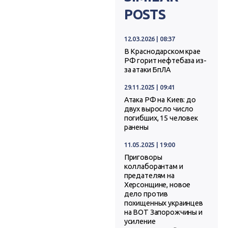
POSTS
12.03.2026 | 08:37
В Краснодарском крае
РФ горит нефтебаза из-
за атаки БпЛА
29.11.2025 | 09:41
Атака РФ на Киев: до
двух выросло число
погибших, 15 человек
ранены
11.05.2025 | 19:00
Приговоры
коллаборантам и
предателям на
Херсонщине, новое
дело против
похищенных украинцев
на ВОТ Запорожчины и
усиление