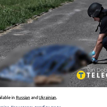
ailable in
Russian
and
Ukrainian
.