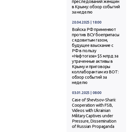
преследований женщин
в Крыму: обзор событий
за неделю
20.04.2025 | 18:00
Войска РФ применяют
против ВСУ боеприпасы
с ядовитым газом,
будущее взыскание с
РФ в пользу
«Нафтогаза» $5 млрд за
утраченные активы в
Крыму и приговоры
коллаборантам из ВОТ:
обзор событий за
неделю
03.01.2025 | 08:00
Case of Shevtsov-Sharii:
Cooperation with FSB,
Videos with Ukrainian
Military Captives under
Pressure, Dissemination
of Russian Propaganda