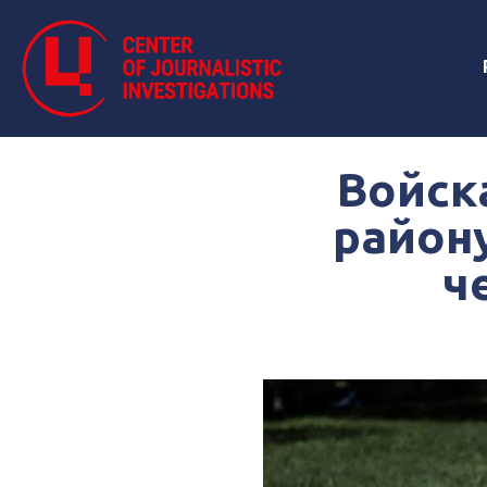
Войск
району
ч