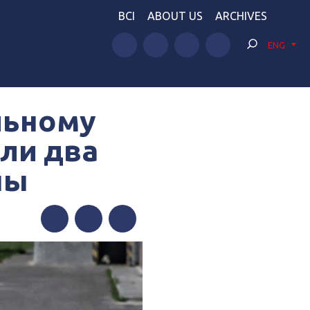
BCI
ABOUT US
ARCHIVES
ENG
льному
бли два
ны
Facebook
Twitter
Telegram