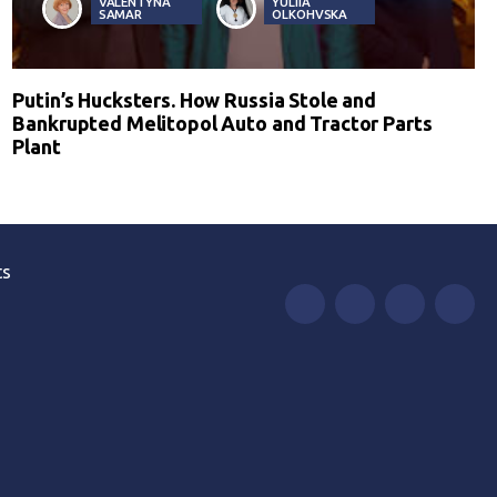
VALENTYNA
YULIIA
SAMAR
OLKOHVSKA
Putin’s Hucksters. How Russia Stole and
Bankrupted Melitopol Auto and Tractor Parts
Plant
ts