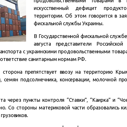
продовольственными товарами в 
искусственный дефицит продук
территории. Об этом говорится в за
фискальной службы Украины.
В Государственной фискальной службе
августа представители Российско
ранспорта с украинскими продовольственными товар
оответствие санитарным нормам РФ.
ая сторона препятствует ввозу на территорию Крым
и, семян подсолнечника, консервации, молочной пр
а через пункты контроля “Ставки”, “Каирка” и “Ч
но. Со стороны материковой части образовались к
грузовиков.