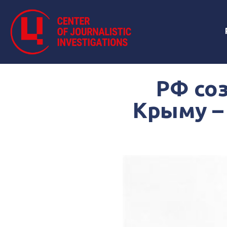
РФ со
Крыму –