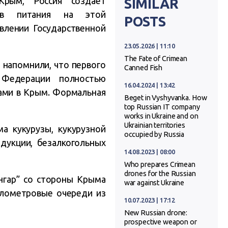
Крым, Россия создает
SIMILAR
тов питания на этой
POSTS
явлении Государственной
23.05.2026 | 11:10
The Fate of Crimean
 напомнили, что первого
Canned Fish
й Федерации полностью
16.04.2024 | 13:42
ами в Крым. Формальная
Beget in Vyshyvanka. How
top Russian IT company
works in Ukraine and on
Ukrainian territories
а кукурузы, кукурузной
occupied by Russia
одукции, безалкогольных
14.08.2023 | 08:00
Who prepares Crimean
drones for the Russian
онгар” со стороны Крыма
war against Ukraine
илометровые очереди из
10.07.2023 | 17:12
New Russian drone:
prospective weapon or