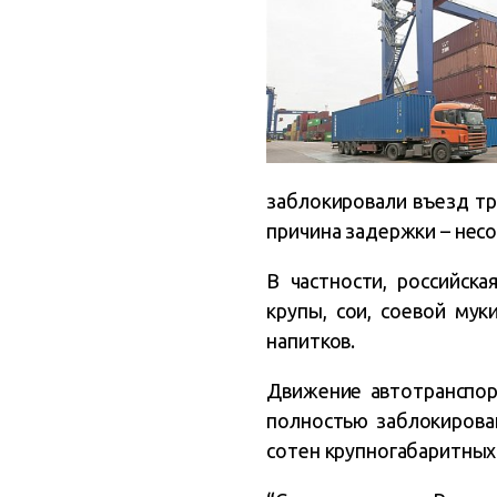
заблокировали въезд т
причина задержки – нес
В частности, российск
крупы, сои, соевой мук
напитков.
Движение автотранспорт
полностью заблокирова
сотен крупногабаритных 