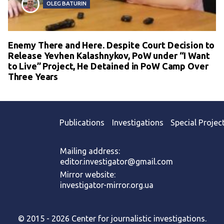
OLEG BATURIN
Enemy There and Here. Despite Court Decision to
Release Yevhen Kalashnykov, PoW under “I Want
to Live” Project, He Detained in PoW Camp Over
Three Years
Publications
Investigations
Special Projec
Mailing address:
editor.investigator@gmail.com
Mirror website:
investigator-mirror.org.ua
© 2015 - 2026 Center for journalistic investigations.